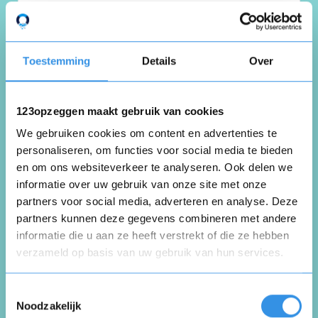
Cor van Laarhoven
Eibergen
21 januari 2026
Toestemming
Details
Over
123opzeggen maakt gebruik van cookies
Hierbij wil ik gebruikmaken van het recht tot
We gebruiken cookies om content en advertenties te
opzegging binnen 15 dagen!
personaliseren, om functies voor social media te bieden
En a.u.b. ook het abonnementsgeld
en om ons websiteverkeer te analyseren. Ook delen we
retourneren!
informatie over uw gebruik van onze site met onze
partners voor social media, adverteren en analyse. Deze
Nuttig
Deel
(0 like)
0
partners kunnen deze gegevens combineren met andere
informatie die u aan ze heeft verstrekt of die ze hebben
verzameld op basis van uw gebruik van hun services.
Cor Noorland
Opnieuw
Streefkerk
Toestemmingsselectie
14 januari 2026
Noodzakelijk