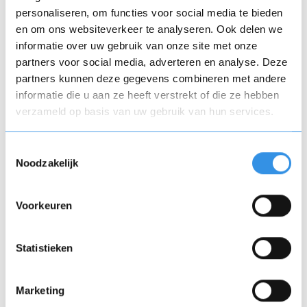
personaliseren, om functies voor social media te bieden
en om ons websiteverkeer te analyseren. Ook delen we
informatie over uw gebruik van onze site met onze
partners voor social media, adverteren en analyse. Deze
partners kunnen deze gegevens combineren met andere
informatie die u aan ze heeft verstrekt of die ze hebben
verzameld op basis van uw gebruik van hun services.
Toestemmingsselectie
Noodzakelijk
Voorkeuren
Wat betekent dit voor Netflix?
Statistieken
Het onderzoek kan voor Netflix flinke gevolgen
Marketing
hebben. In het geval dat wordt vastgesteld dat