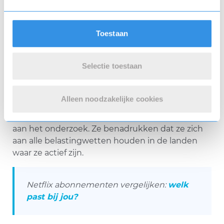
het bedrijf belasting heeft ontdoken, kan Netflix
rekenen op hoge boetes en mogelijk een
naheffing van niet-betaalde belastingen.
Toestaan
Bovendien kan dit imago-schade opleveren.
Selectie toestaan
Reactie op de beschuldigingen
Tot nu toe heeft Netflix nog geen uitgebreide
Alleen noodzakelijke cookies
verklaring gegeven over de invallen. Het bedrijf
heeft wel aangegeven dat het volledig meewerkt
aan het onderzoek. Ze benadrukken dat ze zich
aan alle belastingwetten houden in de landen
waar ze actief zijn.
Netflix abonnementen vergelijken:
welk
past bij jou?