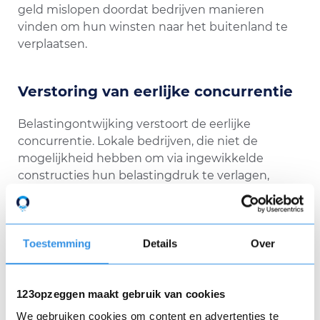
geld mislopen doordat bedrijven manieren
vinden om hun winsten naar het buitenland te
verplaatsen.
Verstoring van eerlijke concurrentie
Belastingontwijking verstoort de eerlijke
concurrentie. Lokale bedrijven, die niet de
mogelijkheid hebben om via ingewikkelde
constructies hun belastingdruk te verlagen,
worden benadeeld. Door deze praktijken van
belastingontwijking, kunnen bedrijven zoals
Netflix hogere winsten genereren, zonder eerlijk
Toestemming
Details
Over
bij te dragen aan de landen waarin ze actief zijn.
123opzeggen maakt gebruik van cookies
We gebruiken cookies om content en advertenties te