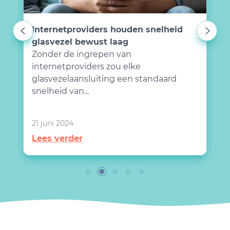
Internetproviders houden snelheid
N
glasvezel bewust laag
a
Zonder de ingrepen van
N
internetproviders zou elke
a
glasvezelaansluiting een standaard
v
snelheid van...
0
21 juni 2024
L
Lees verder