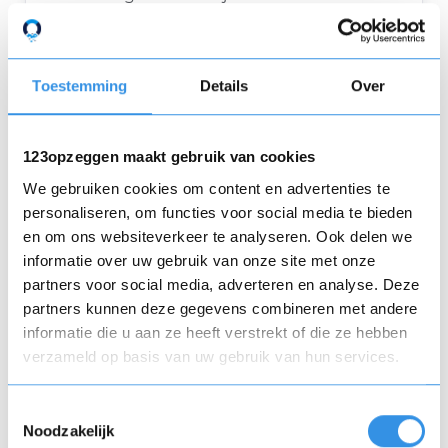
smart-tv’s
laptops en pc’s
Toestemming
Details
Over
tablets en smartphones
apparaten zoals Chromecast, Apple TV
123opzeggen maakt gebruik van cookies
en Fire TV
We gebruiken cookies om content en advertenties te
personaliseren, om functies voor social media te bieden
Veelgestelde vragen over
en om ons websiteverkeer te analyseren. Ook delen we
streamingdiensten
informatie over uw gebruik van onze site met onze
partners voor social media, adverteren en analyse. Deze
partners kunnen deze gegevens combineren met andere
Wat is het verschil tussen gratis
informatie die u aan ze heeft verstrekt of die ze hebben
en betaalde streamingdiensten
verzameld op basis van uw gebruik van hun services.
Gratis versies bevatten vaak advertenties
Toestemmingsselectie
of beperkingen. Betaalde abonnementen
Noodzakelijk
bieden onbeperkte toegang zonder