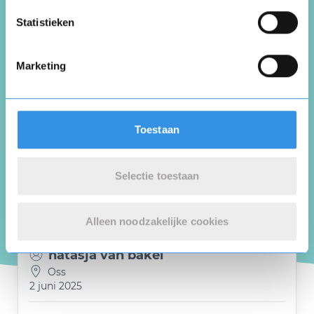
Opslaan
Annuleren
Statistieken
Marianne Stokx-Verberg
Herkenbosch
Marketing
16 juni 2025
Toestaan
Slecht internet. En onmogelijk om op te
zeggen via de klantenservice
Selectie toestaan
Nuttig
Deel
(0 like)
0
Alleen noodzakelijke cookies
natasja van bakel
Oss
2 juni 2025