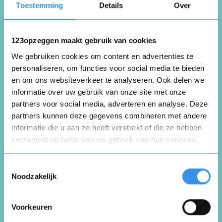
Toestemming
Details
Over
123opzeggen maakt gebruik van cookies
Verhuisd naar Delta gebied.
We gebruiken cookies om content en advertenties te
personaliseren, om functies voor social media te bieden
Nuttig
Deel
(0 like)
en om ons websiteverkeer te analyseren. Ook delen we
0
informatie over uw gebruik van onze site met onze
partners voor social media, adverteren en analyse. Deze
Gerrie Munsters
partners kunnen deze gegevens combineren met andere
Helmond
informatie die u aan ze heeft verstrekt of die ze hebben
24 juni 2025
verzameld op basis van uw gebruik van hun services.
Opnieuw
Toestemmingsselectie
Noodzakelijk
Bij Ziggo stuk goedkoper
Voorkeuren
Nuttig
Deel
(0 like)
Vul je naam in om een handtekening te maken op
0
basis van je naam