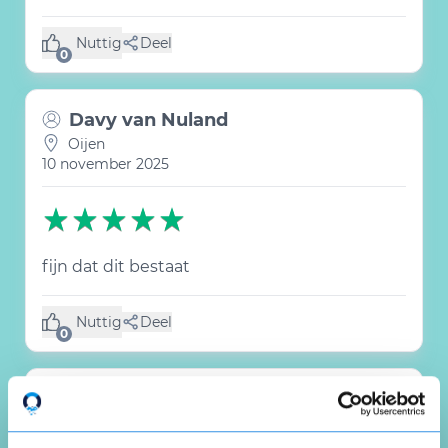
Nuttig
Deel
(0 like)
0
Davy van Nuland
Oijen
10 november 2025
fijn dat dit bestaat
Nuttig
Deel
(0 like)
0
AM TAMERUS
Helmond
22 juli 2025