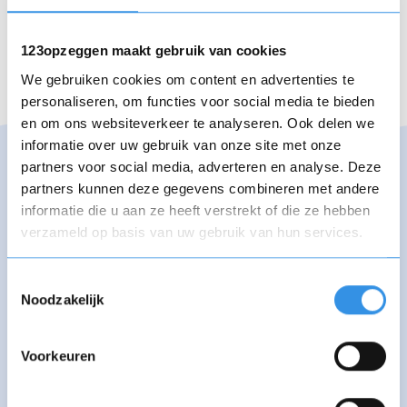
* = verplichte velden
123opzeggen maakt gebruik van cookies
We gebruiken cookies om content en advertenties te
personaliseren, om functies voor social media te bieden
en om ons websiteverkeer te analyseren. Ook delen we
informatie over uw gebruik van onze site met onze
partners voor social media, adverteren en analyse. Deze
Assootheek opzeggen
partners kunnen deze gegevens combineren met andere
informatie die u aan ze heeft verstrekt of die ze hebben
Assootheek staat bekend om zijn deskundige en
verzameld op basis van uw gebruik van hun services.
persoonlijke advies op het gebied van
Opnieuw
hypotheken, verzekeringen, en sparen, met een
Toestemmingsselectie
focus op snelle service en duidelijke
Noodzakelijk
communicatie. Heb je een verzekering maar wil
je deze opzeggen of overstappen naar een
Voorkeuren
andere verzekeraar? Op deze pagina geven we
Vul je naam in om een handtekening te maken op
uitgebreide informatie over hoe je Assootheek
basis van je naam
het beste kunt opzeggen.
Opslaan
Annuleren