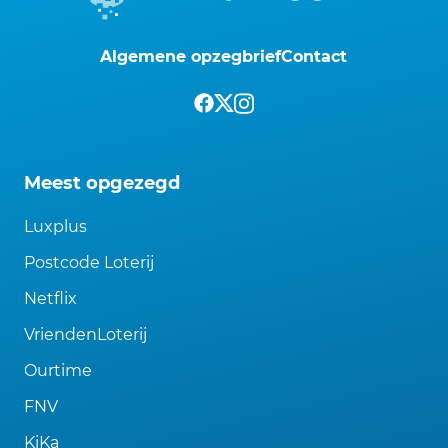
Algemene opzegbrief
Contact
Meest opgezegd
Luxplus
Postcode Loterij
Netflix
VriendenLoterij
Ourtime
FNV
KiKa