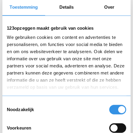
investering niet meeneemt naar je volgende
Toestemming
Details
Over
voertuig.
123opzeggen maakt gebruik van cookies
Beschikbaarheid in Nederland
We gebruiken cookies om content en advertenties te
personaliseren, om functies voor social media te bieden
Voorlopig is de pk-upgrade alleen uitgerold in het
en om ons websiteverkeer te analyseren. Ook delen we
Verenigd Koninkrijk. Wanneer Nederland volgt, is
informatie over uw gebruik van onze site met onze
nog niet bekend. Prijzen en voorwaarden kunnen
partners voor social media, adverteren en analyse. Deze
bovendien per land verschillen. Controleer
partners kunnen deze gegevens combineren met andere
daarom altijd de actuele informatie in de
informatie die u aan ze heeft verstrekt of die ze hebben
Volkswagen-app of bij de dealer voordat je de
verzameld op basis van uw gebruik van hun services.
upgrade activeert.
Toestemmingsselectie
Noodzakelijk
Voorkeuren