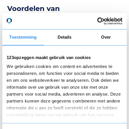
Voordelen van
abonnementsmodellen
Waarom kiezen bedrijven én consumenten
Toestemming
Details
Over
eigenlijk voor abonnementsmodellen?
Voordelen voor bedrijven
123opzeggen maakt gebruik van cookies
We gebruiken cookies om content en advertenties te
Voorspelbare inkomsten
: Abonnementen
personaliseren, om functies voor social media te bieden
leveren constante inkomstenstromen op,
en om ons websiteverkeer te analyseren. Ook delen we
wat het bedrijf financieel stabiel maakt.
informatie over uw gebruik van onze site met onze
Klantenbinding
: Abonnementen versterken
partners voor social media, adverteren en analyse. Deze
de klantrelatie en verhogen de loyaliteit, wat
partners kunnen deze gegevens combineren met andere
de kans op herhaalaankopen vergroot.
informatie die u aan ze heeft verstrekt of die ze hebben
Klantdata en inzicht
: Abonnementen
verzameld op basis van uw gebruik van hun services.
leveren waardevolle gegevens op over
klantgedrag, waardoor bedrijven beter