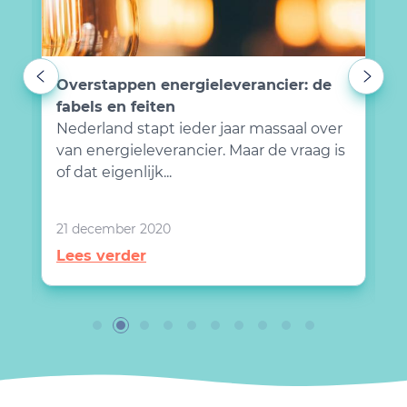
e
Overstappen energieleverancier: de
M
fabels en feiten
i
1
Nederland stapt ieder jaar massaal over
S
van energieleverancier. Maar de vraag is
V
of dat eigenlijk...
d
21 december 2020
1
Lees verder
L