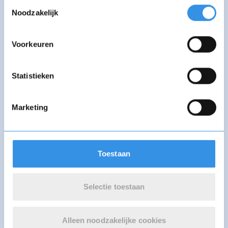
Toestemmingsselectie
Noodzakelijk
Stichting
Stichting TTAF
Ushersyndroom
Voorkeuren
Statistieken
Stichting van het
Stichting Veldwerk
Kind
Marketing
Stichting Villa
Stichting
Pinedo
Vlinderkind
Toestaan
Selectie toestaan
Stichting
Stichting VNB
Vluchteling
Alleen noodzakelijke cookies