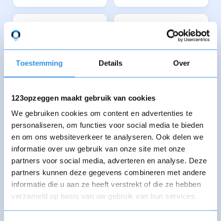
Stichting Tekenen
Stichting Tess
voor Kinderen
Toestemming
Details
Over
Stichting
Stichting Texels
Tesselhuus
Museum
123opzeggen maakt gebruik van cookies
We gebruiken cookies om content en advertenties te
personaliseren, om functies voor social media te bieden
en om ons websiteverkeer te analyseren. Ook delen we
Stichting Thomas
Stichting Thuis in
informatie over uw gebruik van onze site met onze
Bouwprojecten
Dordt
partners voor social media, adverteren en analyse. Deze
partners kunnen deze gegevens combineren met andere
informatie die u aan ze heeft verstrekt of die ze hebben
Stichting Tikkie jij
verzameld op basis van uw gebruik van hun services.
SKK
bent hem!