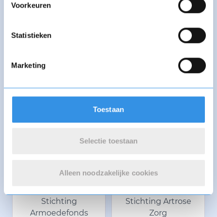
Voorkeuren
Stichting Animal
Apeksha
Life Aid Service
Statistieken
Marketing
Apollos
Aprisco
Toestaan
Aqua For All
Stichting Ariana
Selectie toestaan
ARK
Ark Mission
Alleen noodzakelijke cookies
Stichting
Stichting Artrose
Armoedefonds
Zorg