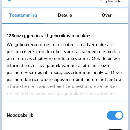
Stichting Agnes
Stichting Akka’s
Toestemming
Details
Over
van Leeuwenberch
Ganzenparadijs
123opzeggen maakt gebruik van cookies
Stichting Als
Stichting ALS
We gebruiken cookies om content en advertenties te
kanker je raakt
Nederland
personaliseren, om functies voor social media te bieden
en om ons websiteverkeer te analyseren. Ook delen we
informatie over uw gebruik van onze site met onze
partners voor social media, adverteren en analyse. Deze
Stichting Amazone
Stichting Amigos
partners kunnen deze gegevens combineren met andere
Kinderen
de Potosí
informatie die u aan ze heeft verstrekt of die ze hebben
verzameld op basis van uw gebruik van hun services.
Stichting
Stichting Animal
Toestemmingsselectie
Amsterdamse
Foundation
Noodzakelijk
Zwerfkatten
Platform