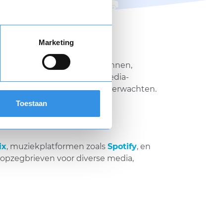
Marketing
ensten tot andere mediabronnen,
 snel van je ongewenste media-
beëindigen en wat je kunt verwachten.
Toestaan
ix
, muziekplatformen zoals
Spotify
, en
n opzegbrieven voor diverse media,