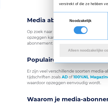
verstrekt of die ze hebben v
Toestemmingsselectie
Media abonnement opze
Noodzakelijk
Op zoek naar een manier om je media-abo
opzeggen kan een eenvoudig proces zijn m
abonnement af te komen, zonder gedoe. 
Alleen noodzakelijke c
Populaire media-abonne
Er zijn veel verschillende soorten medi
tijdschriften zoals
AD
of
100%NL Magazin
waardoor opzeggen eenvoudig wordt.
Waarom je media-abonne