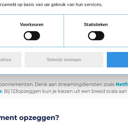
erzameld op basis van uw gebruik van hun services.
ggen
Voorkeuren
Statistieken
nnement op te zeggen? Van tijdschriften, streamingdi
et de juiste stappen. Bij
123opzeggen
helpen we je om
Hieronder leggen we uit hoe je jouw abonnement kunt 
ookies
Selectie toestaan
menten
a-abonnementen. Denk aan streamingdiensten zoals
Netfl
e
. Bij 123opzeggen kun je kiezen uit een breed scala aa
ment opzeggen?