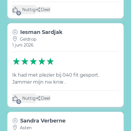
Nuttig
Deel
(0 like)
0
Iesman Sardjak
Geldrop
1 juni 2026
Ik had met plezier bij 040 fit gesport.
Jammer mijn nw knie .
Nuttig
Deel
(0 like)
0
Sandra Verberne
Asten