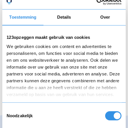
Het was fijn sporten bij 040 maar ik behaal
Toestemming
Details
Over
niet het receltaat wat ik wilde in verband
met mijn hart problemen.
123opzeggen maakt gebruik van cookies
M.V.G Kees van Bergen
We gebruiken cookies om content en advertenties te
personaliseren, om functies voor social media te bieden
Nuttig
Deel
(0 like)
0
en om ons websiteverkeer te analyseren. Ook delen we
informatie over uw gebruik van onze site met onze
partners voor social media, adverteren en analyse. Deze
vorige
volgende
partners kunnen deze gegevens combineren met andere
informatie die u aan ze heeft verstrekt of die ze hebben
verzameld op basis van uw gebruik van hun services.
Opnieuw
Toestemmingsselectie
Noodzakelijk