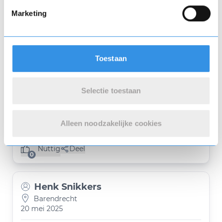
Nuttig
Deel
Marketing
(0 like)
0
J.
Toestaan
Woudenberg
26 mei 2025
Selectie toestaan
.
Alleen noodzakelijke cookies
Nuttig
Deel
(0 like)
0
Henk Snikkers
Barendrecht
20 mei 2025