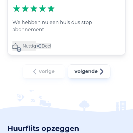
We hebben nu een huis dus stop
abonnement
Nuttig
Deel
(0 like)
0
vorige
volgende
Huurflits opzeggen