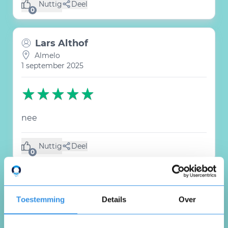
Nuttig
Deel
(0 like)
0
Lars Althof
Almelo
1 september 2025
nee
Nuttig
Deel
(0 like)
0
Vina Okeke
's-Gravenhage
Toestemming
Details
Over
13 augustus 2025