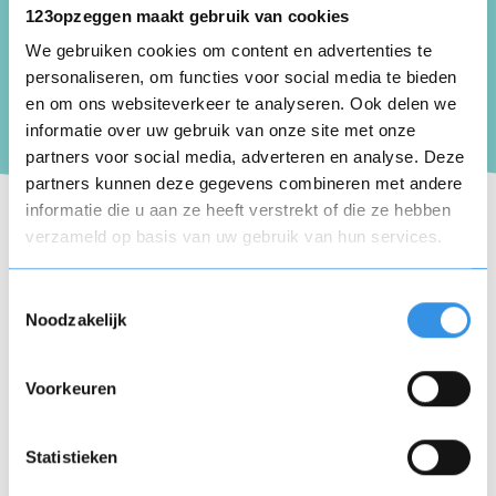
123opzeggen maakt gebruik van cookies
We gebruiken cookies om content en advertenties te
Echt nutteloos, verspil je geld niet en vraag
personaliseren, om functies voor social media te bieden
aan chat gpt. Is ook nog een gratis
en om ons websiteverkeer te analyseren. Ook delen we
informatie over uw gebruik van onze site met onze
Nuttig
Deel
partners voor social media, adverteren en analyse. Deze
(0 like)
0
partners kunnen deze gegevens combineren met andere
informatie die u aan ze heeft verstrekt of die ze hebben
verzameld op basis van uw gebruik van hun services.
Henk Mol
Opnieuw
Siebengewald
25 juni 2025
Toestemmingsselectie
Noodzakelijk
Voorkeuren
Ik wil mijn abonnement opzeggen per direkt
Vul je naam in om een handtekening te maken op
basis van je naam
, er is geen noodzaak meer . Dank voor de
Opslaan
Annuleren
Statistieken
medewerking