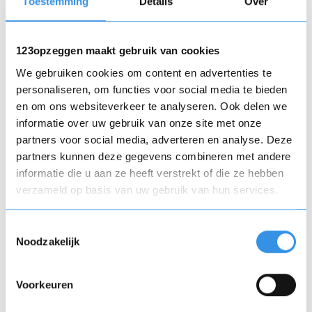
Toestemming
Details
Over
Budget Energie
Engie
123opzeggen maakt gebruik van cookies
We gebruiken cookies om content en advertenties te
Veelgestelde vragen
personaliseren, om functies voor social media te bieden
en om ons websiteverkeer te analyseren. Ook delen we
Wat is het verschil tussen een
informatie over uw gebruik van onze site met onze
energieleverancier en een
partners voor social media, adverteren en analyse. Deze
partners kunnen deze gegevens combineren met andere
netbeheerder?
informatie die u aan ze heeft verstrekt of die ze hebben
verzameld op basis van uw gebruik van hun services.
Een energieleverancier verkoopt energie;
de netbeheerder zorgt voor het transport
ervan.
Toestemmingsselectie
Noodzakelijk
Kan ik overstappen van
Voorkeuren
leverancier?