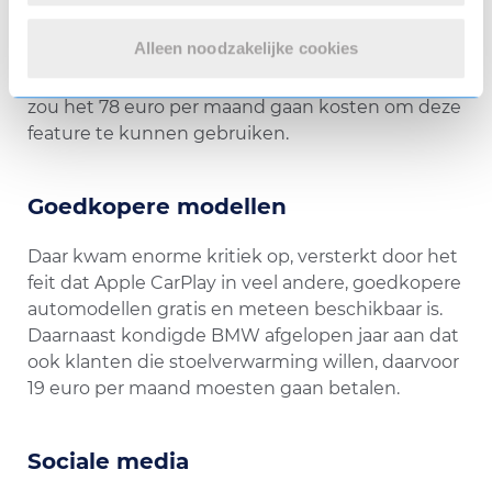
kritiek ontvangen. Zo wilde het Duitse automerk
in 2020 een abonnement introduceren waarmee
Alleen noodzakelijke cookies
klanten gebruik konden maken van Apple
CarPlay in hun auto. Naast de installatiekosten,
zou het 78 euro per maand gaan kosten om deze
feature te kunnen gebruiken.
Goedkopere modellen
Daar kwam enorme kritiek op, versterkt door het
feit dat Apple CarPlay in veel andere, goedkopere
automodellen gratis en meteen beschikbaar is.
Daarnaast kondigde BMW afgelopen jaar aan dat
ook klanten die stoelverwarming willen, daarvoor
19 euro per maand moesten gaan betalen.
Sociale media