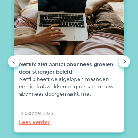
Netflix ziet aantal abonnees groeien
G
door strenger beleid
j
Netflix heeft de afgelopen maanden
H
een indrukwekkende groei van nieuwe
e
m
abonnees doorgemaakt, met...
l
19 oktober 2023
0
Lees verder
L