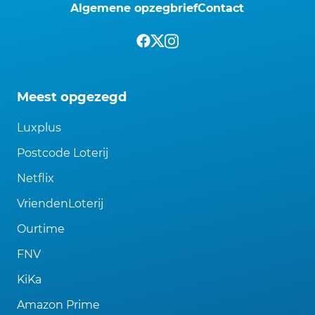
Algemene opzegbrief
Contact
Meest opgezegd
Luxplus
Postcode Loterij
Netflix
VriendenLoterij
Ourtime
FNV
KiKa
Amazon Prime