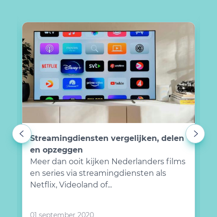
M
Streamingdiensten vergelijken, delen
a
en opzeggen
M
Meer dan ooit kijken Nederlanders films
a
en series via streamingdiensten als
a
Netflix, Videoland of...
m
01 september 2020