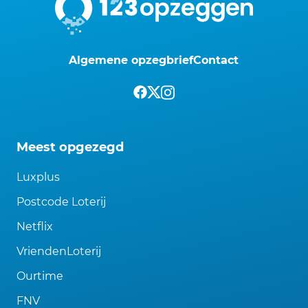
Algemene opzegbrief
Contact
Meest opgezegd
Luxplus
Postcode Loterij
Netflix
VriendenLoterij
Ourtime
FNV