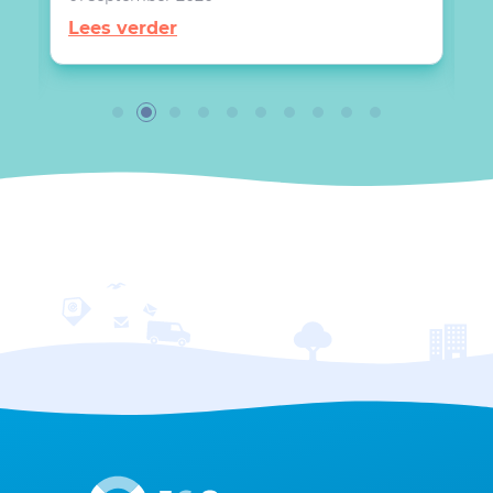
2
Lees verder
L