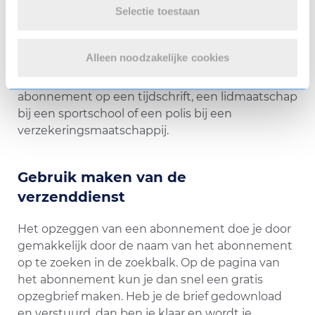
Selectie toestaan
De opzegservice van 123opzeggen
Met de opzegservice van 123opzeggen zeg je op
Alleen noodzakelijke cookies
een gemakkelijke en snelle manier je
abonnementen op. Het kan hierbij gaan om een
abonnement op een tijdschrift, een lidmaatschap
bij een sportschool of een polis bij een
verzekeringsmaatschappij.
Gebruik maken van de
verzenddienst
Het opzeggen van een abonnement doe je door
gemakkelijk door de naam van het abonnement
op te zoeken in de zoekbalk. Op de pagina van
het abonnement kun je dan snel een gratis
opzegbrief maken. Heb je de brief gedownload
en verstuurd, dan ben je klaar en wordt je