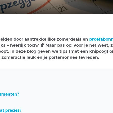
rleiden door aantrekkelijke zomerdeals en
proefabon
– heerlijk toch? 🍹 Maar pas op: voor je het weet, z
opt. In deze blog geven we tips (met een knipoog) o
 je zomeractie leuk én je portemonnee tevreden.
nementen?
at precies?