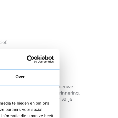
ief.
Over
anden Premium gratis
voor nieuwe
et einde van je proef een herinnering,
n stopt je Premium direct en val je
 media te bieden en om ons
ze partners voor social
nformatie die u aan ze heeft