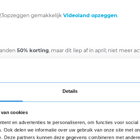
 123opzeggen gemakkelijk
Videoland opzeggen
.
maanden
50% korting
, maar dit liep af in april; niet meer act
n je via 123opzeggen snel
Storytel opzeggen
.
Details
e zomerdeal, maar ze hebben regelmatig wel
2 of 3 ma
 €12,99 per maand betalen. Spotify stuurt 7 dagen voor h
 van cookies
om op tijd op te zeggen. Let op: zeg je vroegtijdig op, da
ent en advertenties te personaliseren, om functies voor social
. Ook delen we informatie over uw gebruik van onze site met on
e. Deze partners kunnen deze gegevens combineren met andere i