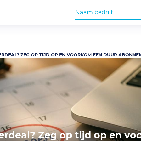
ERDEAL? ZEG OP TIJD OP EN VOORKOM EEN DUUR ABONNE
erdeal? Zeg op tijd op en v