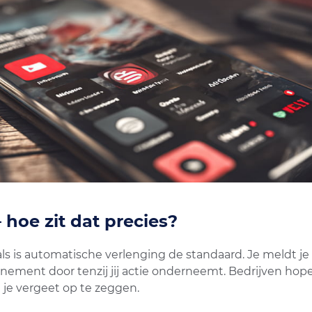
hoe zit dat precies?
ls is automatische verlenging de standaard. Je meldt je
nement door tenzij jij actie onderneemt. Bedrijven hope
 je vergeet op te zeggen.