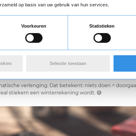
? Dan kun je gemakkelijk
Spotify opzeggen
.
erzameld op basis van uw gebruik van hun services.
Voorkeuren
Statistieken
van 30 dagen. Soms zijn er acties waarmee je 60 dagen g
end. Het voordeel bij Nextory: je kunt direct opzeggen 
te onthouden.
ookies
Selectie toestaan
p via 123opzeggen
.
utomatische verlenging. Dat betekent: niets doen = door
eal stiekem een winterrekening wordt. 😅