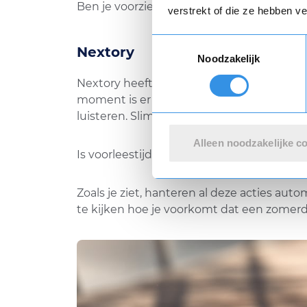
Ben je voorzien in je muzikale behoeften
verstrekt of die ze hebben v
Toestemmingsselectie
Nextory
Noodzakelijk
Nextory heeft standaard een proefperiode 
moment is er geen actieve zomeractie bek
luisteren. Slim, want je hoeft niets meer 
Alleen noodzakelijke c
Is voorleestijd voorbij?
Zeg Nextory dan o
Zoals je ziet, hanteren al deze acties a
te kijken hoe je voorkomt dat een zomerd