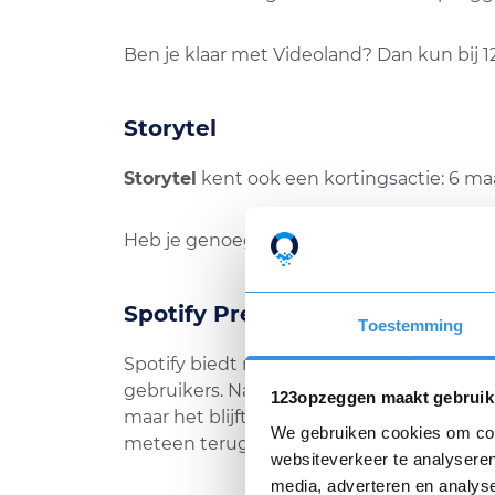
Ben je klaar met Videoland? Dan kun bij
Storytel
Storytel
kent ook een kortingsactie: 6 
Heb je genoeg boeken geluisterd? Dan ku
Spotify Premium
Toestemming
Spotify biedt momenteel geen specifiek
gebruikers. Na de actie ga je automatisch
123opzeggen maakt gebruik
maar het blijft jouw verantwoordelijkheid 
We gebruiken cookies om cont
meteen terug naar Free.
websiteverkeer te analyseren
media, adverteren en analys