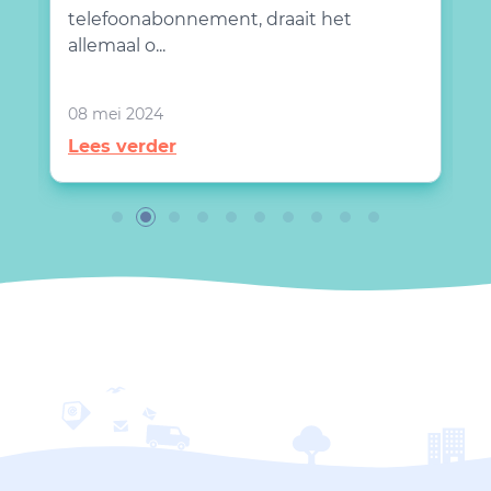
od
a
telefoonabonnement, draait het
s
allemaal o...
2
08 mei 2024
L
Lees verder