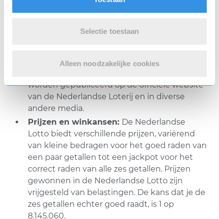
een speler gekozen getallen, wint die speler een
prijs.
Selectie toestaan
Trekkingen:
De trekkingen vinden twee
keer per week plaats, meestal op zaterdag en
Alleen noodzakelijke cookies
woensdag. De resultaten van de trekkingen
worden gepubliceerd op de officiële website
van de Nederlandse Loterij en in diverse
andere media.
Prijzen en winkansen:
De Nederlandse
Lotto biedt verschillende prijzen, variërend
van kleine bedragen voor het goed raden van
een paar getallen tot een jackpot voor het
correct raden van alle zes getallen. Prijzen
gewonnen in de Nederlandse Lotto zijn
vrijgesteld van belastingen. De kans dat je de
zes getallen echter goed raadt, is 1 op
8.145.060.