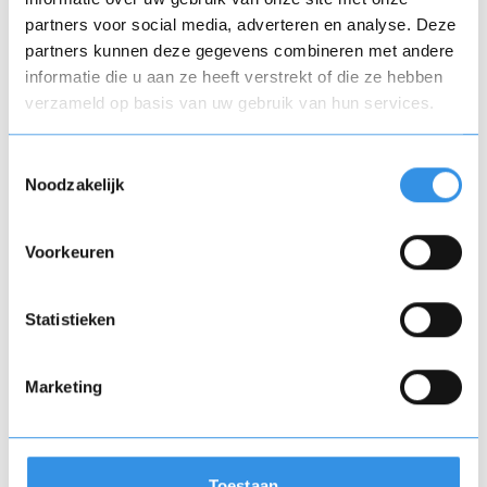
partners voor social media, adverteren en analyse. Deze
partners kunnen deze gegevens combineren met andere
informatie die u aan ze heeft verstrekt of die ze hebben
verzameld op basis van uw gebruik van hun services.
Toestemmingsselectie
Noodzakelijk
Voorkeuren
Lotto
Statistieken
De Nederlandse
Lotto
werd opgericht in 1974 en
is sindsdien een populaire vorm van kansspel in
Nederland. Het spelconcept is eenvoudig.
Marketing
Spelers kiezen zes getallen uit een reeks van 1 tot
45. Tijdens de trekking worden zes willekeurige
ballen getrokken. Als de getallen op de
getrokken ballen overeenkomen met de door
Toestaan