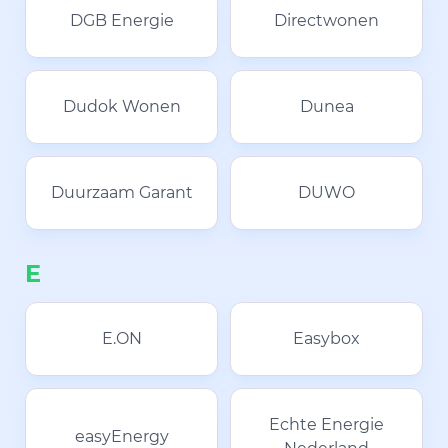
DGB Energie
Directwonen
Dudok Wonen
Dunea
Duurzaam Garant
DUWO
E
E.ON
Easybox
Echte Energie
easyEnergy