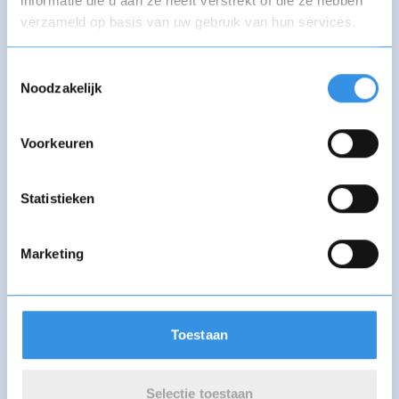
informatie die u aan ze heeft verstrekt of die ze hebben
verzameld op basis van uw gebruik van hun services.
HuurCoach
HuurExpert
Toestemmingsselectie
Noodzakelijk
Huurflits
Huurportaal
Voorkeuren
Statistieken
Huurprofielen
Huurstunt
Marketing
Huurwoningen.nl
Huurwoningbemiddeling
Toestaan
Huurwoningenland
Huurwoningverhuur.nl
Selectie toestaan