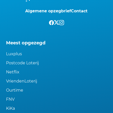
Algemene opzegbrief
Contact
Meest opgezegd
Luxplus
Postcode Loterij
Netflix
VriendenLoterij
Ourtime
FNV
KiKa